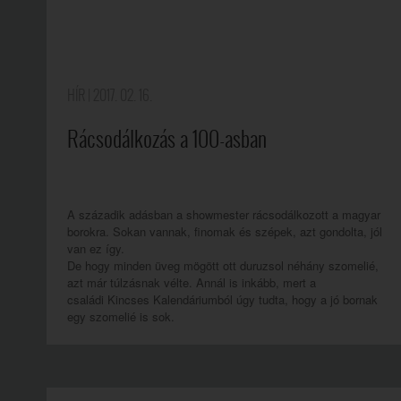
HÍR
| 2017. 02. 16.
Rácsodálkozás a 100-asban
A századik adásban a showmester rácsodálkozott a magyar
borokra. Sokan vannak, finomak és szépek, azt gondolta, jól
van ez így.
De hogy minden üveg mögött ott duruzsol néhány szomelié,
azt már túlzásnak vélte. Annál is inkább, mert a
családi Kincses Kalendáriumból úgy tudta, hogy a jó bornak
egy szomelié is sok.