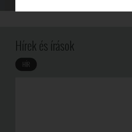
LÖKI VIKTOR
SZABÓ ÁDÁM ÉS ILL
Hírek és írások
HÍR