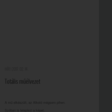
HÍR
| 2017. 02. 14.
Totális műélvezet
A mű elkészült, az Alkotó mégsem pihen.
Szóban is leleplezi a képet.