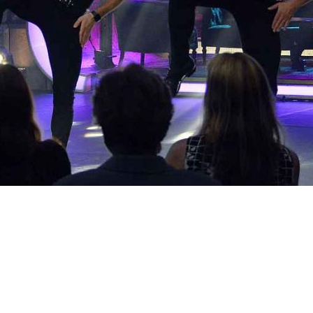
Löki Viktor
Szabó Ádám és Illés Adorján
Szarka Tamás
Szarka Tamás és zenekara
A STÁB