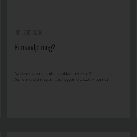
HÍR
| 2017. 02. 16.
Ki mondja meg?
Na de mi van nemzeti italunkkal, a vízzel?!
Azt ki mondja meg, mit és hogyan élvezzünk benne?