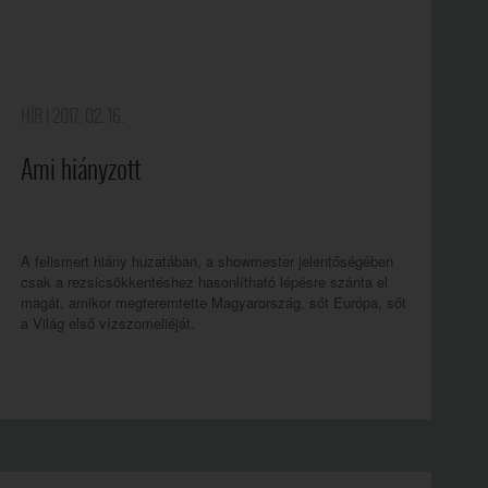
HÍR
| 2017. 02. 16.
Ami hiányzott
A felismert hiány huzatában, a showmester jelentőségében
csak a rezsicsökkentéshez hasonlítható lépésre szánta el
magát, amikor megteremtette Magyarország, sőt Európa, sőt
a Világ első vízszomeliéját.