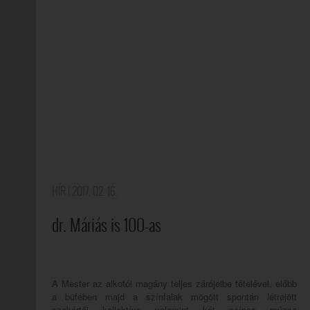
HÍR
| 2017. 02. 16.
dr. Máriás is 100-as
A Mester az alkotói magány teljes zárójelbe tételével, előbb
a büfében majd a színfalak mögött spontán létrejött
szakértői kollektíva valamint két csínos múzsa