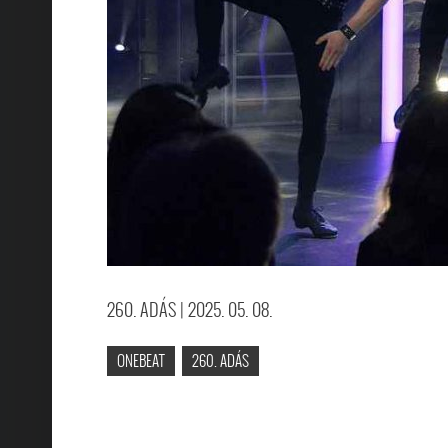
282. ADÁS
15. ÉVFOLYAM
| 2026. 06. 18.
A 282. adás vendégei
260. ADÁS
| 2025. 05. 08.
ONEBEAT
260. ADÁS