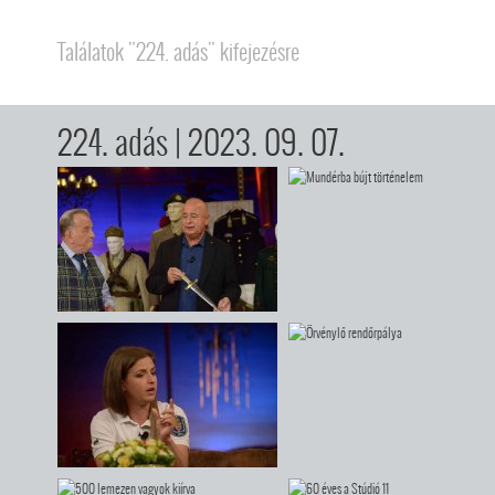
Találatok "224. adás" kifejezésre
224. adás
| 2023. 09. 07.