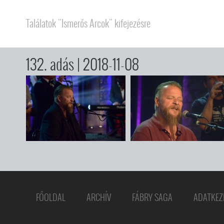
Találatok "Ismerős Arcok" kifejezésre
132. adás
| 2018-11-08
FŐOLDAL
ARCHÍV
FÁBRY SAGA
ADATKEZ