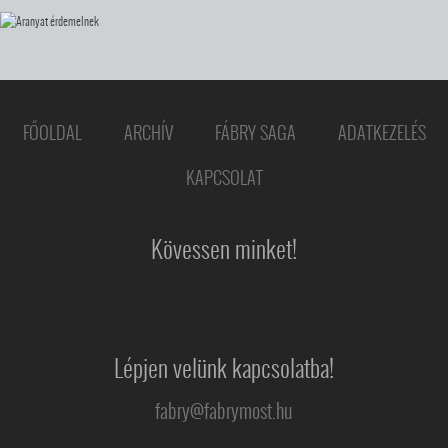
FŐOLDAL
ARCHÍV
FÁBRY SAGA
ADATKEZELÉS
KAPCSOLAT
Kövessen minket!
Lépjen velünk kapcsolatba!
fabry@fabrymost.hu