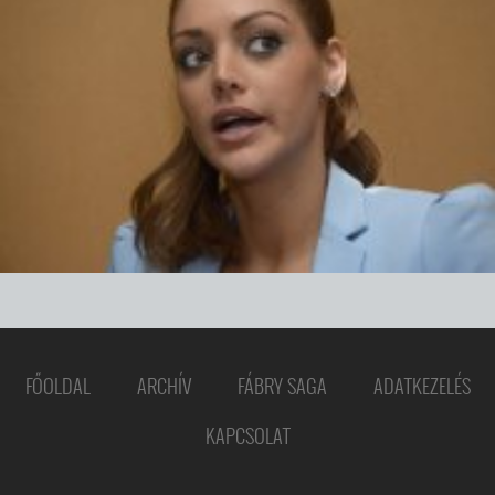
FŐOLDAL
ARCHÍV
FÁBRY SAGA
ADATKEZELÉS
KAPCSOLAT