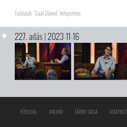
Találatok "Gaál Dániel" kifejezésre
227. adás
| 2023-11-16
FŐOLDAL
ARCHÍV
FÁBRY SAGA
ADATKEZ