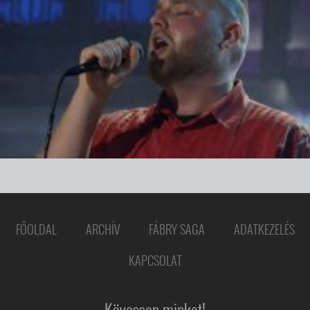
FŐOLDAL
ARCHÍV
FÁBRY SAGA
ADATKEZELÉS
KAPCSOLAT