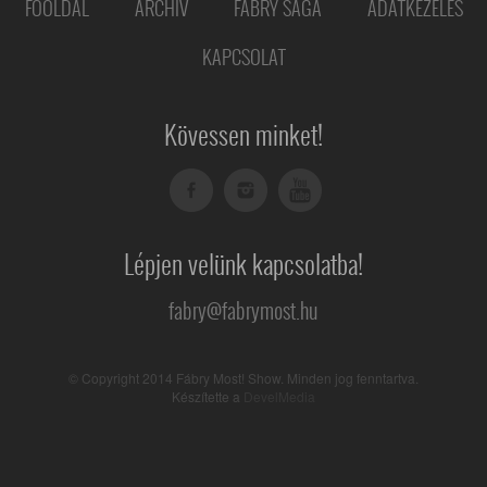
FŐOLDAL
ARCHÍV
FÁBRY SAGA
ADATKEZELÉS
KAPCSOLAT
Kövessen minket!
Lépjen velünk kapcsolatba!
fabry@fabrymost.hu
© Copyright 2014 Fábry Most! Show. Minden jog fenntartva.
Készítette a
DevelMedia