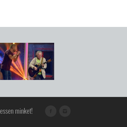
essen minket!