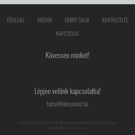
FŐOLDAL
ARCHÍV
FÁBRY SAGA
ADATKEZELÉS
KAPCSOLAT
Kövessen minket!
Lépjen velünk kapcsolatba!
fabry@fabrymost.hu
© Copyright 2014 Fábry Most! Show. Minden jog fenntartva.
Készítette a
DevelMedia