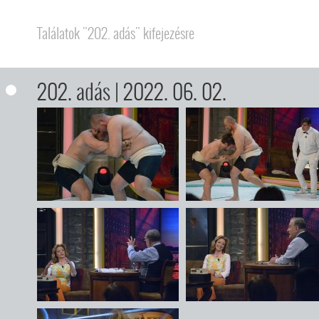
Találatok "202. adás" kifejezésre
202. adás
| 2022. 06. 02.