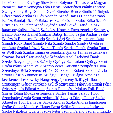
Ildikó
Skardelli György
Slow Food
Solymosi Tamás és a Magyar
Nemzeti Balett
Somogyi-Tóth Dániel
Sörtörténeti kiállítás
Stereo
Swing
Stinky Bugs
Straub Dezső
Streúbel Bence
Stúdió 11
Sulyok
Péter
Szabó Ádám és Illés Adorján
Szabó Balázs Bandája
Szabó
Balázs Bandája
Szabó Balázs és Szabó Csilla
Szabó Erika
Szabó
Erika és Vida Péter
Szabó Győző
Szabó Ildikó
Szabó Lajos -
karácsonyfadísz készítő
Szabolcsi Koncert Fúvószenekar
Szacsvay
László
Szakács Dániel
Szakcsi-Babos-Emilio
Szalai András
Szalay
Balázs és Bunkoczi László
Szalóki Ági
Szalóki Ági és zenekara
Szandi Rock Band
Szántó Niki
Szántó Sándor
Szarka Gyula és
zenekara
Szarka László
Szarka Tamás
Szarka Tamás
Szarka Tamás
és Wolf Kati
Szarka Tamás és zenekara
Szarka Tamás és zenekara
Szarvas József
Szarvasbőgők
Százados Ábel
Szebényi Dániel
Szeder
Szegedi papucs
Székely György
Szemadám György
Szent
Efrém kórus
Szente Vajk
Szente-Veres Adrienn
Szentpéteri Csilla
Szerednyei Béla
Szerencsejáték DC
Szikora Róbert
Szikra László
Szikra László - humorista
Szilágyi Csenge
Szilágyi Áron és a
kecskeméti Leskowsky Hangszergyűjtemény
Szilágyi Tibor
Szilberhorn Gábor varrógép gyűjtő
Szilveszter Fábryval
Szipál Péter
Szirtes Ági és Pálmai Anna
Szirtes Edina és a Mókus Folk Band
Szirtes Edina Mókus és.zenekara
Szirtes Tamás
Szlávy Tibor
Szombathy Gyula
Szomszédnéni(k)
Szovjet DizájnCenter
Szőke
Abigél és Tóth Barnabás
Szőke András
Szőke András hangszerei
Szőke Gábor Miklós és Hauer Berta
Szőke Nikoletta - énekesnő
Szőke Nikoletta Quartet
Szőke Péter
Szőnyi Ferenc
Szörényi László