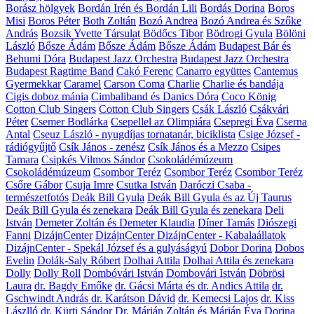
Borász hölgyek
Bordán Irén és Bordán Lili
Bordás Dorina
Boros
Misi
Boros Péter
Both Zoltán
Bozó Andrea
Bozó Andrea és Szőke
András
Bozsik Yvette Társulat
Bödőcs Tibor
Bödrogi Gyula
Bölöni
László
Bősze Ádám
Bősze Ádám
Bősze Ádám
Budapest Bár és
Behumi Dóra
Budapest Jazz Orchestra
Budapest Jazz Orchestra
Budapest Ragtime Band
Cakó Ferenc
Canarro együttes
Cantemus
Gyermekkar
Caramel
Carson Coma
Charlie
Charlie és bandája
Cigis doboz mánia
Cimbaliband és Danics Dóra
Coco König
Cotton Club Singers
Cotton Club Singers
Csák László
Csákvári
Péter
Csemer Bodlárka
Csepellel az Olimpiára
Csepregi Éva
Cserna
Antal
Cseuz László - nyugdíjas tornatanár, biciklista
Csige József -
rádiógyűjtő
Csík János - zenész
Csík János és a Mezzo
Csipes
Tamara
Csipkés Vilmos Sándor
Csokoládémúzeum
Csokoládémúzeum
Csombor Teréz
Csombor Teréz
Csombor Teréz
Csőre Gábor
Csuja Imre
Csutka István
Daróczi Csaba -
természetfotós
Deák Bill Gyula
Deák Bill Gyula és az Új Taurus
Deák Bill Gyula és zenekara
Deák Bill Gyula és zenekara
Deli
István
Demeter Zoltán és Demeter Klaudia
Díner Tamás
Diószegi
Fanni
DizájnCenter
DizájnCenter
DizájnCenter - Kabalaállatok
DizájnCenter - Spekál József és a gulyáságyú
Dobor Dorina
Dobos
Evelin
Dolák-Saly Róbert
Dolhai Attila
Dolhai Attila és zenekara
Dolly
Dolly Roll
Dombóvári István
Dombovári István
Döbrösi
Laura
dr. Bagdy Emőke
dr. Gácsi Márta és dr. Andics Attila
dr.
Gschwindt András
dr. Karátson Dávid
dr. Kemecsi Lajos
dr. Kiss
Lászlló
dr. Kürti Sándor
Dr. Márián Zoltán és Márián Éva Dorina