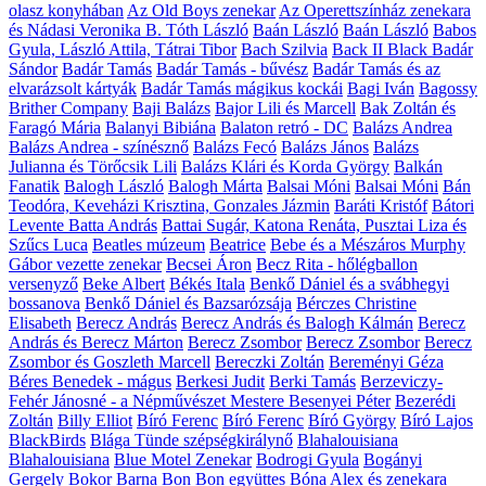
olasz konyhában
Az Old Boys zenekar
Az Operettszínház zenekara
és Nádasi Veronika
B. Tóth László
Baán László
Baán László
Babos
Gyula, László Attila, Tátrai Tibor
Bach Szilvia
Back II Black
Badár
Sándor
Badár Tamás
Badár Tamás - bűvész
Badár Tamás és az
elvarázsolt kártyák
Badár Tamás mágikus kockái
Bagi Iván
Bagossy
Brither Company
Baji Balázs
Bajor Lili és Marcell
Bak Zoltán és
Faragó Mária
Balanyi Bibiána
Balaton retró - DC
Balázs Andrea
Balázs Andrea - színésznő
Balázs Fecó
Balázs János
Balázs
Julianna és Törőcsik Lili
Balázs Klári és Korda György
Balkán
Fanatik
Balogh László
Balogh Márta
Balsai Móni
Balsai Móni
Bán
Teodóra, Keveházi Krisztina, Gonzales Jázmin
Baráti Kristóf
Bátori
Levente
Batta András
Battai Sugár, Katona Renáta, Pusztai Liza és
Szűcs Luca
Beatles múzeum
Beatrice
Bebe és a Mészáros Murphy
Gábor vezette zenekar
Becsei Áron
Becz Rita - hőlégballon
versenyző
Beke Albert
Békés Itala
Benkő Dániel és a svábhegyi
bossanova
Benkő Dániel és Bazsarózsája
Bérczes Christine
Elisabeth
Berecz András
Berecz András és Balogh Kálmán
Berecz
András és Berecz Márton
Berecz Zsombor
Berecz Zsombor
Berecz
Zsombor és Goszleth Marcell
Bereczki Zoltán
Bereményi Géza
Béres Benedek - mágus
Berkesi Judit
Berki Tamás
Berzeviczy-
Fehér Jánosné - a Népművészet Mestere
Besenyei Péter
Bezerédi
Zoltán
Billy Elliot
Bíró Ferenc
Bíró Ferenc
Bíró György
Bíró Lajos
BlackBirds
Blága Tünde szépségkirálynő
Blahalouisiana
Blahalouisiana
Blue Motel Zenekar
Bodrogi Gyula
Bogányi
Gergely
Bokor Barna
Bon Bon együttes
Bóna Alex és zenekara