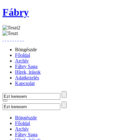
Fábry
Böngészde
Főoldal
Archív
Fábry Saga
Hírek, írások
Adatkezelés
Kapcsolat
Böngészde
Főoldal
Archív
Fábry Saga