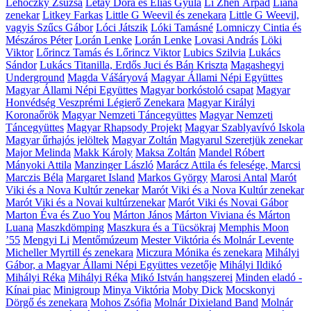
Lehoczky Zsuzsa
Létay Dóra és Éliás Gyula
Li Zhen Árpád
Liána
zenekar
Litkey Farkas
Little G Weevil és zenekara
Little G Weevil,
vagyis Szűcs Gábor
Lóci Játszik
Lóki Tamásné
Lomniczy Cintia és
Mészáros Péter
Lorán Lenke
Lorán Lenke
Lovasi András
Löki
Viktor
Lőrincz Tamás és Lőrincz Viktor
Lubics Szilvia
Lukács
Sándor
Lukács Titanilla, Erdős Juci és Bán Kriszta
Magashegyi
Underground
Magda Vášáryová
Magyar Állami Népi Együttes
Magyar Állami Népi Együttes
Magyar borkóstoló csapat
Magyar
Honvédség Veszprémi Légierő Zenekara
Magyar Királyi
Koronaőrök
Magyar Nemzeti Táncegyüttes
Magyar Nemzeti
Táncegyüttes
Magyar Rhapsody Projekt
Magyar Szablyavívó Iskola
Magyar űrhajós jelöltek
Magyar Zoltán
Magyarul Szeretjük zenekar
Major Melinda
Makk Károly
Maksa Zoltán
Mandel Róbert
Mányoki Attila
Manzinger László
Marácz Attila és felesége, Marcsi
Marczis Béla
Margaret Island
Markos György
Marosi Antal
Marót
Viki és a Nova Kultúr zenekar
Marót Viki és a Nova Kultúr zenekar
Marót Viki és a Novai kultúrzenekar
Marót Viki és Novai Gábor
Marton Éva és Zuo You
Márton János
Márton Viviana és Márton
Luana
Maszkdömping
Maszkura és a Tücsökraj
Memphis Moon
’55
Mengyi Li
Mentőmúzeum
Mester Viktória és Molnár Levente
Micheller Myrtill és zenekara
Miczura Mónika és zenekara
Mihályi
Gábor, a Magyar Állami Népi Együttes vezetője
Mihályi Ildikó
Mihályi Réka
Mihályi Réka
Mikó István hangszerei
Minden eladó -
Kínai piac
Minigroup
Minya Viktória
Moby Dick
Mocskonyi
Dörgő és zenekara
Mohos Zsófia
Molnár Dixieland Band
Molnár