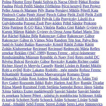
Polina
Pásztor Erzsi
Pataki Szilvia és Nacsa Olivér
Pátkai Rozina
Paulina
Péceli Petőfi Sándor Férfikórus
Pécsi kesztyű
Peet Project
Peller Anna és Mariann
Pély Barna
Persányi Miklós
Péterfi Kata
Pindroch Csaba
Pintér József
Piroch Gábor
Pirók Zsófi
Pirók Zsófi
Pittmann Zsófi és falvédői
Polyák Lilla
Ponyiczky László és a
Gulyásbomba
Pozsgai Zsolt
Pray-kódex
Pribil Sándor
Prokopp
Dóra
Putripop
R-GO
Rácz Viktória
Radics Gigi
Ráduly György és
Kurutz Márton
Ráduly György és Orosz Anna
Rafael Mario Trio
Raj Ráchel
Rákász Béla
Rakonczay Gábor
Rakonczay Gábor
Rakonczay Gábor és Vámos Nóra
Random Trip feat. Palya Bea,
Saiid és Szabó Balázs
Rasovszky Kristóf
Rátóti Zoltán
Rátóti
Zoltán Klubzenekar
Recirquel
Recirquel
Redenczki Mária
Reflex
zenekar
Reklám (1947-1989)
Remes Ferenc - pécsi órásmester
Rendszámtábla Múzeum
Republic és Nagy Feró
Retro mobil DC
Révész Bulcsú
Reviczky Gábor
Reviczky Katalin
Richter család
Richter József és Merrylu Casselly
Riedel Lóránt és Riedel Miklós
Robi a gyűjtő
Roby Lakatos
Rodolfo - még mindig
Rofusz Ferenc
Rókatündér
Romani Design Magyarország
Romano Drom
Rónaszéki Zoltán
Rost Andrea
Rostás Árpád
Roy és Ádám Trió
Roy Galeri
Rozsonits Ildikó
Ruby Harlem And Roy
Runtág Tivadar
Rúzsa Magdi
Ruzsitsné Feith Stefánia
Samodai Bence János
Sántha
Xénia
Sárkics Eszter madárijesztői
Sasvári Sándor
Sasvári Sándor
és zenekara
Scherer Pétert - színész és gombfocista
Schlosser Attila
és kutyái
Schobert Norbi
Schoeck Ádám
Schuster Lóránt
Schült
Antal - feltaláló
Sebő Ferenc
Seregi Zoltán
Seres Lajos
Simonovics