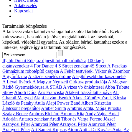
Hírek, írások
Adatkezelés
Kapcsolat
Tartalmaink böngészése
A kulcsszavakra kattintva válogathat az oldal tartalmából. Ezek a
kulcsszavak, hasonlóan jelölve, megtalálhatóak az írásoknál,
képeknél, videóknál egyaránt. Az oldalon bárhol kattinthat ezekre a
linkekre, segítve így a tartalmak böngészését.
Ifjabb Dunai Ede, az újpesti futball krónikása
100 tagú
cigányzenekar
4 For Dance
4 S Street zenekar
4S Street
A Fazekas
Gimnázium robotépítő csapata
A Fehér testvérek, Viktor és Zsombor
A gyűrűk ura
A közös zenélés öröme
A leghíresebb hurkaszomelié
A Lévai fivérek
A Magyar Nemzeti Cirkusz produkciója
A Magyar
Rádió Gyermekkórusa
A STÁB
A vizes vb önkéntesei
Abba Tribute
Show
Abodi Dóra
Ács Franciska
Akikért fölszállott a páva
Al-
Gharati Magyed
Alapi István, Benkó Ákos, Gömöry Zsolt, Kicska
László és Pataky Attila
Alapi Power Band
Albert Krisztián
állatcsont-preparátor
Amber Smith
Ambrus Attila, Móga Piroska,
Szalay Bence
Ambrus Richárd
Ambrus Rita
Andy Vajna
Antal
Adorján
Antares zenekar
Aradi Tibor és Varga Ferenc József
Aranyosi Péter
Aranyosi Péter
Aranyosi Péter
Aranyosi Péter
Aranyosi Péter
Ari Santeri Kupsus
Atom Anti - Dr Kovács Antal
Az