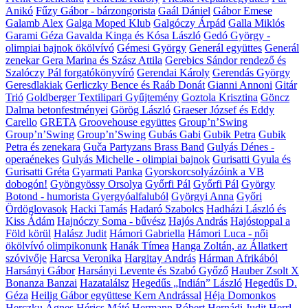
Anikó
Fűzy Gábor - bárzongorista
Gaál Dániel
Gábor Emese
Galamb Alex
Galga Moped Klub
Galgóczy Árpád
Galla Miklós
Garami Géza
Gavalda Kinga és Kósa László
Gedó György -
olimpiai bajnok ökölvívó
Gémesi György
Generál együttes
Generál
zenekar
Gera Marina és Szász Attila
Gerebics Sándor rendező és
Szalóczy Pál forgatókönyvíró
Gerendai Károly
Gerendás György
Geresdlakiak
Gerliczky Bence és Raáb Donát
Gianni Annoni
Gitár
Trió
Goldberger Textilipari Gyűjtemény
Goztola Krisztina
Göncz
Dalma betonfestményei
Görög László
Graeser József és Eddy
Carello
GRETA
Groovehouse együttes
Group’n’Swing
Group’n’Swing
Group’n’Swing
Gubás Gabi
Gubik Petra
Gubik
Petra és zenekara
Guča Partyzans Brass Band
Gulyás Dénes -
operaénekes
Gulyás Michelle - olimpiai bajnok
Gurisatti Gyula és
Gurisatti Gréta
Gyarmati Panka
Gyorskorcsolyázóink a VB
dobogón!
Gyöngyössy Orsolya
Győrfi Pál
Győrfi Pál
György
Botond - humorista Gyergyóalfaluból
Györgyi Anna
Győri
Ördöglovasok
Hacki Tamás
Hadaró Szabolcs
Hadházi László és
Kiss Ádám
Hajnóczy Soma - bűvész
Hajós András
Hajóstoppal a
Föld körül
Halász Judit
Hámori Gabriella
Hámori Luca - női
ökölvívó olimpikonunk
Hanák Tímea
Hanga Zoltán, az Állatkert
szóvivője
Harcsa Veronika
Hargitay András
Hárman Afrikából
Harsányi Gábor
Harsányi Levente és Szabó Győző
Hauber Zsolt X
Bonanza Banzai
Hazatalálsz
Hegedűs „Indián” László
Hegedűs D.
Géza
Heilig Gábor együttese Kern Andrással
Héja Domonkos
Herczku Ágnes
Hérics Máté
Hermann Róbert
Hernádi Judit
Herrl