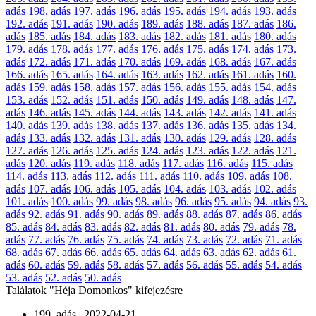
adás
198. adás
197. adás
196. adás
195. adás
194. adás
193. adás
192. adás
191. adás
190. adás
189. adás
188. adás
187. adás
186.
adás
185. adás
184. adás
183. adás
182. adás
181. adás
180. adás
179. adás
178. adás
177. adás
176. adás
175. adás
174. adás
173.
adás
172. adás
171. adás
170. adás
169. adás
168. adás
167. adás
166. adás
165. adás
164. adás
163. adás
162. adás
161. adás
160.
adás
159. adás
158. adás
157. adás
156. adás
155. adás
154. adás
153. adás
152. adás
151. adás
150. adás
149. adás
148. adás
147.
adás
146. adás
145. adás
144. adás
143. adás
142. adás
141. adás
140. adás
139. adás
138. adás
137. adás
136. adás
135. adás
134.
adás
133. adás
132. adás
131. adás
130. adás
129. adás
128. adás
127. adás
126. adás
125. adás
124. adás
123. adás
122. adás
121.
adás
120. adás
119. adás
118. adás
117. adás
116. adás
115. adás
114. adás
113. adás
112. adás
111. adás
110. adás
109. adás
108.
adás
107. adás
106. adás
105. adás
104. adás
103. adás
102. adás
101. adás
100. adás
99. adás
98. adás
96. adás
95. adás
94. adás
93.
adás
92. adás
91. adás
90. adás
89. adás
88. adás
87. adás
86. adás
85. adás
84. adás
83. adás
82. adás
81. adás
80. adás
79. adás
78.
adás
77. adás
76. adás
75. adás
74. adás
73. adás
72. adás
71. adás
68. adás
67. adás
66. adás
65. adás
64. adás
63. adás
62. adás
61.
adás
60. adás
59. adás
58. adás
57. adás
56. adás
55. adás
54. adás
53. adás
52. adás
50. adás
Találatok "Héja Domonkos" kifejezésre
199. adás
| 2022-04-21