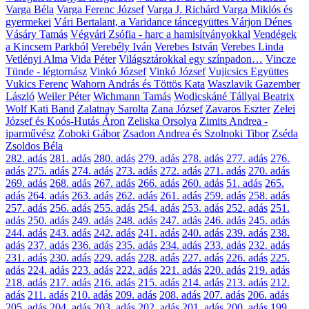
Varga Béla
Varga Ferenc József
Varga J. Richárd
Varga Miklós és
gyermekei
Vári Bertalant, a Varidance táncegyüttes
Várjon Dénes
Vásáry Tamás
Végvári Zsófia - harc a hamisítványokkal
Vendégek
a Kincsem Parkból
Verebély Iván
Verebes István
Verebes Linda
Vetlényi Alma
Vida Péter
Világsztárokkal egy színpadon…
Vincze
Tünde - légtornász
Vinkó József
Vinkó József
Vujicsics Együttes
Vukics Ferenc
Wahorn András és Töttös Kata
Waszlavik Gazember
László
Weiler Péter
Wichmann Tamás
Wodicskáné Tállyai Beatrix
Wolf Kati Band
Zalatnay Sarolta
Zana József
Zavaros Eszter
Zelei
József és Koós-Hutás Áron
Zeliska Orsolya
Zimits Andrea -
iparművész
Zoboki Gábor
Zsadon Andrea és Szolnoki Tibor
Zséda
Zsoldos Béla
282. adás
281. adás
280. adás
279. adás
278. adás
277. adás
276.
adás
275. adás
274. adás
273. adás
272. adás
271. adás
270. adás
269. adás
268. adás
267. adás
266. adás
260. adás
51. adás
265.
adás
264. adás
263. adás
262. adás
261. adás
259. adás
258. adás
257. adás
256. adás
255. adás
254. adás
253. adás
252. adás
251.
adás
250. adás
249. adás
248. adás
247. adás
246. adás
245. adás
244. adás
243. adás
242. adás
241. adás
240. adás
239. adás
238.
adás
237. adás
236. adás
235. adás
234. adás
233. adás
232. adás
231. adás
230. adás
229. adás
228. adás
227. adás
226. adás
225.
adás
224. adás
223. adás
222. adás
221. adás
220. adás
219. adás
218. adás
217. adás
216. adás
215. adás
214. adás
213. adás
212.
adás
211. adás
210. adás
209. adás
208. adás
207. adás
206. adás
205. adás
204. adás
203. adás
202. adás
201. adás
200. adás
199.