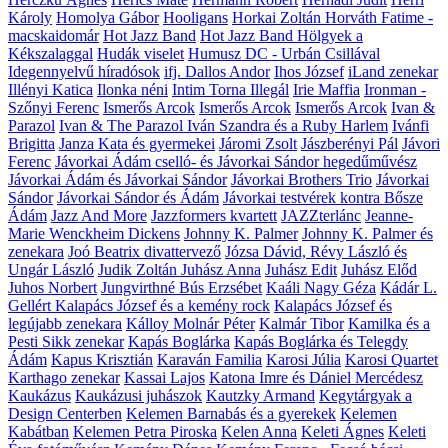
Károly
Homolya Gábor
Hooligans
Horkai Zoltán
Horváth Fatime -
macskaidomár
Hot Jazz Band
Hot Jazz Band
Hölgyek a
Kékszalaggal
Hudák viselet
Humusz DC - Urbán Csillával
Idegennyelvű híradósok
ifj. Dallos Andor
Ihos József
iLand zenekar
Illényi Katica
Ilonka néni
Intim Torna Illegál
Irie Maffia
Ironman -
Szőnyi Ferenc
Ismerős Arcok
Ismerős Arcok
Ismerős Arcok
Ivan &
Parazol
Ivan & The Parazol
Iván Szandra és a Ruby Harlem
Ivánfi
Brigitta
Janza Kata és gyermekei
Járomi Zsolt
Jászberényi Pál
Jávori
Ferenc
Jávorkai Ádám cselló- és Jávorkai Sándor hegedűművész
Jávorkai Ádám és Jávorkai Sándor
Jávorkai Brothers Trio
Jávorkai
Sándor
Jávorkai Sándor és Ádám
Jávorkai testvérek kontra Bősze
Ádám
Jazz And More
Jazzformers kvartett
JAZZterlánc
Jeanne-
Marie Wenckheim Dickens
Johnny K. Palmer
Johnny K. Palmer és
zenekara
Joó Beatrix divattervező
Józsa Dávid, Révy László és
Ungár László
Judik Zoltán
Juhász Anna
Juhász Edit
Juhász Előd
Juhos Norbert
Jungvirthné Bús Erzsébet
Kaáli Nagy Géza
Kádár L.
Gellért
Kalapács József és a kemény rock
Kalapács József és
legújabb zenekara
Kálloy Molnár Péter
Kalmár Tibor
Kamilka és a
Pesti Sikk zenekar
Kapás Boglárka
Kapás Boglárka és Telegdy
Ádám
Kapus Krisztián
Karaván Familia
Karosi Júlia
Karosi Quartet
Karthago zenekar
Kassai Lajos
Katona Imre és Dániel Mercédesz
Kaukázus
Kaukázusi juhászok
Kautzky Armand
Kegytárgyak a
Design Centerben
Kelemen Barnabás és a gyerekek
Kelemen
Kabátban
Kelemen Petra Piroska
Kelen Anna
Keleti Ágnes
Keleti