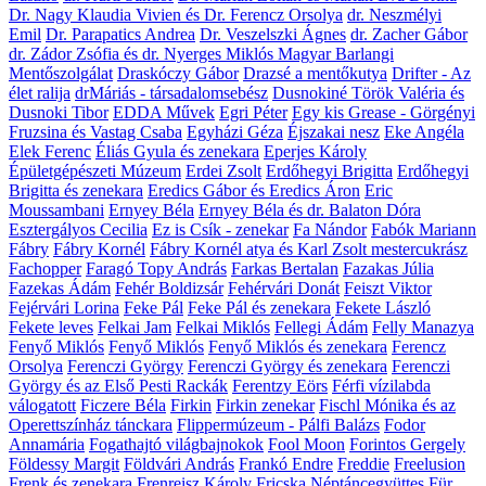
Dr. Nagy Klaudia Vivien és Dr. Ferencz Orsolya
dr. Neszmélyi
Emil
Dr. Parapatics Andrea
Dr. Veszelszki Ágnes
dr. Zacher Gábor
dr. Zádor Zsófia és dr. Nyerges Miklós Magyar Barlangi
Mentőszolgálat
Draskóczy Gábor
Drazsé a mentőkutya
Drifter - Az
élet ralija
drMáriás - társadalomsebész
Dusnokiné Török Valéria és
Dusnoki Tibor
EDDA Művek
Egri Péter
Egy kis Grease - Görgényi
Fruzsina és Vastag Csaba
Egyházi Géza
Éjszakai nesz
Eke Angéla
Elek Ferenc
Éliás Gyula és zenekara
Eperjes Károly
Épületgépészeti Múzeum
Erdei Zsolt
Erdőhegyi Brigitta
Erdőhegyi
Brigitta és zenekara
Eredics Gábor és Eredics Áron
Eric
Moussambani
Ernyey Béla
Ernyey Béla és dr. Balaton Dóra
Esztergályos Cecilia
Ez is Csík - zenekar
Fa Nándor
Fabók Mariann
Fábry
Fábry Kornél
Fábry Kornél atya és Karl Zsolt mestercukrász
Fachopper
Faragó Topy András
Farkas Bertalan
Fazakas Júlia
Fazekas Ádám
Fehér Boldizsár
Fehérvári Donát
Feiszt Viktor
Fejérvári Lorina
Feke Pál
Feke Pál és zenekara
Fekete László
Fekete leves
Felkai Jam
Felkai Miklós
Fellegi Ádám
Felly Manazya
Fenyő Miklós
Fenyő Miklós
Fenyő Miklós és zenekara
Ferencz
Orsolya
Ferenczi György
Ferenczi György és zenekara
Ferenczi
György és az Első Pesti Rackák
Ferentzy Eörs
Férfi vízilabda
válogatott
Ficzere Béla
Firkin
Firkin zenekar
Fischl Mónika és az
Operettszínház tánckara
Flippermúzeum - Pálfi Balázs
Fodor
Annamária
Fogathajtó világbajnokok
Fool Moon
Forintos Gergely
Földessy Margit
Földvári András
Frankó Endre
Freddie
Freelusion
Frenk és zenekara
Frenreisz Károly
Fricska Néptáncegyüttes
Für