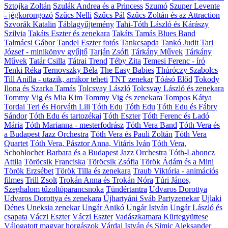
Sztojka Zoltán
Szulák Andrea és a Princess
Szumó
Szuper Levente
- jégkorongozó
Szűcs Nelli
Szűcs Pál
Szűcs Zoltán és az Attraction
Szvorák Katalin
Táblagyűjtemény
Tahi-Tóth László és Kárászy
Szilvia
Takáts Eszter és zenekara
Takáts Tamás Blues Band
Talmácsi Gábor
Tandel Eszter fotós
Tankcsapda
Tankó Judit
Tari
József - minikönyv gyűjtő
Tarján Zsófi
Tárkány Művek
Tárkány
Művek
Tatár Csilla
Tátrai Trend
Téby Zita
Temesi Ferenc - író
Tenki Réka
Ternovszky Béla
The Easy Babies
Thúróczy Szabolcs
Till Anilla - utazik, amikor teheti
TNT zenekar
Tóásó Előd
Tokody
Ilona és Szarka Tamás
Tolcsvay László
Tolcsvay László és zenekara
Tommy Vig és Mia Kim
Tommy Vig és zenekara
Tompos Kátya
Tordai Teri és Horváth Lili
Tóth Edu
Tóth Edu
Tóth Edu és Fábry
Sándor
Tóth Edu és tartozékai
Tóth Eszter
Tóth Ferenc és Ladó
Mária
Tóth Marianna - mesterfodrász
Tóth Vera Band
Tóth Vera és
a Budapest Jazz Orchestra
Tóth Vera és Pauli Zoltán
Tóth Vera
Quartet
Tóth Vera, Pásztor Anna, Vitáris Iván
Tóth Vera,
Schoblocher Barbara és a Budapest Jazz Orchestra
Tóth-Laboncz
Attila
Töröcsik Franciska
Töröcsik Zsófia
Török Ádám és a Mini
Török Erzsébet
Török Tilla és zenekara
Traub Viktória - animációs
filmes
Trill Zsolt
Trokán Anna és Trokán Nóra
Túri János,
Szeghalom tűzoltóparancsnoka
Tündértantra
Udvaros Dorottya
Udvaros Dorottya és zenekara
Újhartyáni Sváb Partyzenekar
Ujlaki
Dénes
Uneksia zenekar
Ungár Anikó
Ungár István
Ungár László és
csapata
Váczi Eszter
Váczi Eszter
Vadászkamara Kürtegyüttese
Válogatott magyar horgászok
Várdai István és Simic Aleksander