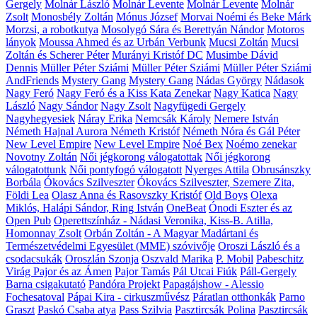
Gergely
Molnár László
Molnár Levente
Molnár Levente
Molnár
Zsolt
Monosbély Zoltán
Mónus József
Morvai Noémi és Beke Márk
Morzsi, a robotkutya
Mosolygó Sára és Berettyán Nándor
Motoros
lányok
Moussa Ahmed és az Urbán Verbunk
Mucsi Zoltán
Mucsi
Zoltán és Scherer Péter
Murányi Kristóf DC
Musimbe Dávid
Dennis
Müller Péter Sziámi
Müller Péter Sziámi
Müller Péter Sziámi
AndFriends
Mystery Gang
Mystery Gang
Nádas György
Nádasok
Nagy Feró
Nagy Feró és a Kiss Kata Zenekar
Nagy Katica
Nagy
László
Nagy Sándor
Nagy Zsolt
Nagyfügedi Gergely
Nagyhegyesiek
Náray Erika
Nemcsák Károly
Nemere István
Németh Hajnal Aurora
Németh Kristóf
Németh Nóra és Gál Péter
New Level Empire
New Level Empire
Noé Bex
Noémo zenekar
Novotny Zoltán
Női jégkorong válogatottak
Női jégkorong
válogatottunk
Női pontyfogó válogatott
Nyerges Attila
Obrusánszky
Borbála
Ókovács Szilveszter
Ókovács Szilveszter, Szemere Zita,
Földi Lea
Olasz Anna és Rasovszky Kristóf
Old Boys
Olexa
Miklós, Halápi Sándor, Ring István
OneBeat
Ónodi Eszter és az
Open Pub
Operettszínház - Nádasi Veronika, Kiss-B. Atilla,
Homonnay Zsolt
Orbán Zoltán - A Magyar Madártani és
Természetvédelmi Egyesület (MME) szóvivője
Oroszi László és a
csodacsukák
Oroszlán Szonja
Oszvald Marika
P. Mobil
Pabeschitz
Virág
Pajor és az Ámen
Pajor Tamás
Pál Utcai Fiúk
Páll-Gergely
Barna csigakutató
Pandóra Projekt
Papagájshow - Alessio
Fochesatoval
Pápai Kira - cirkuszművész
Páratlan otthonkák
Parno
Graszt
Paskó Csaba atya
Pass Szilvia
Pasztircsák Polina
Pasztircsák