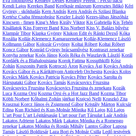
Éva fotóművész
Kemény Dénes
Kemény Ferenc - Fecsó bácsi
Kendi Lajos
Kerekes Band
Kerékpár múzeum
Keresztes Ildikó
Kéri
György - skótdudás
Kern András
Kern András és Szilasi Blanka
Kertész Csaba fémszobrász
Keszler László
Kezes-lábas Játszóház
Kincsem - fimen
King’s Men
Király Viktor
Kis Gabriella
Kis Tehén
Kisállatok
Kiss Forever Band
Kiss Norbert
Kiss V. Balázs bűvész
Klampár Tibor
Klapka György
Klukon Edit és Ránki Dezső
Kóka
Rozália
Kollár-Klemencz Kamarazenekar
Kollár-Klemencz László
Kollmann Gábor
Kolozár Gyyörgy
Koltai Róbert
Koltai Róbert
Koncz Gábor
Konrád György brácsaművész
Kontraszt zenekar
Konyha zenekar
Koós János
Koós Réka és Waszlavik László
Korál
Kordáék és a Blahalouisiana
Korok Fatima
Kossuthkifli
Kósz
Zoltán
Koszonits Patrik
Kotroczó Áron
Kovács Ági
Kovács András
Kovács Gábor és a Kárikittyom Anticeleb Orchestra
Kovács Kolos
Kovács Márk
Kovács Patricia
Kovács Péter
Kovács Sarolta és
Hárspataki Gábor
Kovács Tamás
Kovácsovics Fruzsina
Kovácsovics Fruzsina
Kovácsovics Fruzsina és zenekara
Kozák
Luca
Kozma Orsi
Kozma Orsi és a Hot Jazz Band
Kozma Tibor
Köbli Norbert
Kőhalmi Zoltán játékai
Krajcsó Nelli
Kraszkó Zita
Krasznai Korcz János és Zsigmond Gábor
Kristály Márton
Kulcsár
Edina
Kun Richárd és Kun-Molnár Mónika
Kű Lajos
Kű Lajos
L’art Pour L’art Légitársaság
L'art pour l'art Társulat
Laár András
Lakatos Adrienn
Lakatos Márk
Lakatos Mónika és a Romengo
zenekar
Lakatos Mónika és Rostás Mihály
Lantos Gábor
Laposa
Tamás
László Boldizsár
Laza Bori és Molnár Csilla
Ledő testvérek