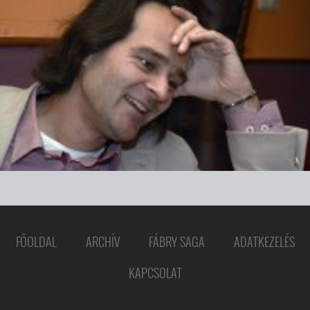
FŐOLDAL
ARCHÍV
FÁBRY SAGA
ADATKEZELÉS
KAPCSOLAT