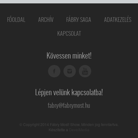
FŐOLDAL
ARCHÍV
FÁBRY SAGA
ADATKEZELÉS
KAPCSOLAT
Kövessen minket!
Lépjen velünk kapcsolatba!
fabry@fabrymost.hu
© Copyright 2014 Fábry Most! Show. Minden jog fenntartva.
Készítette a
DevelMedia