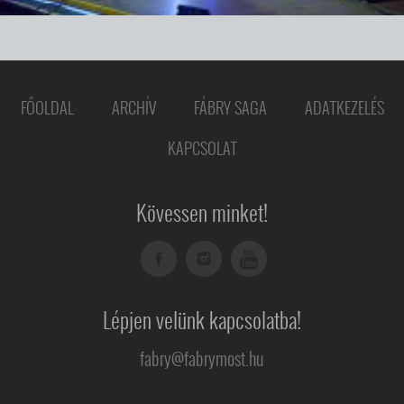
FŐOLDAL
ARCHÍV
FÁBRY SAGA
ADATKEZELÉS
KAPCSOLAT
Kövessen minket!
Lépjen velünk kapcsolatba!
fabry@fabrymost.hu