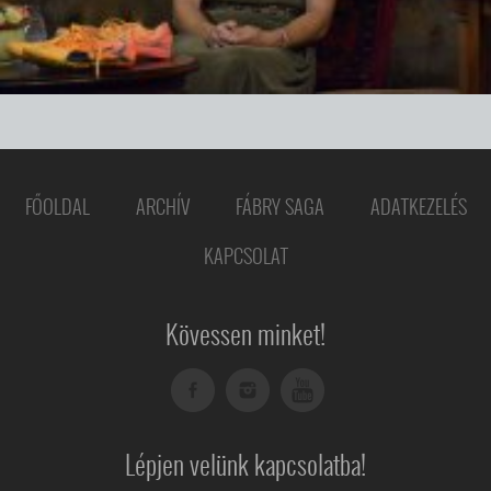
FŐOLDAL
ARCHÍV
FÁBRY SAGA
ADATKEZELÉS
KAPCSOLAT
Kövessen minket!
Lépjen velünk kapcsolatba!