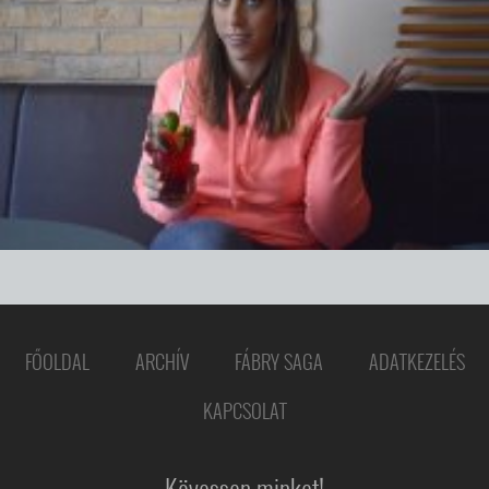
FŐOLDAL
ARCHÍV
FÁBRY SAGA
ADATKEZELÉS
KAPCSOLAT