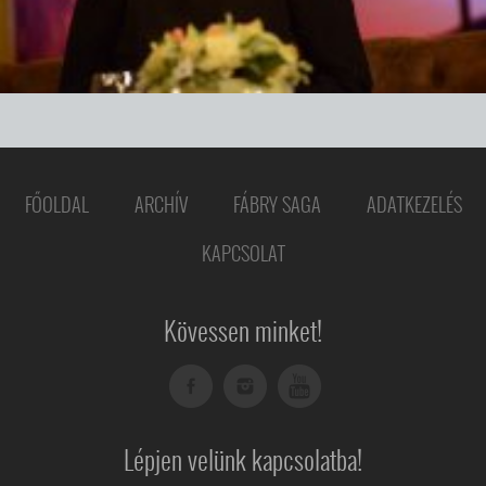
FŐOLDAL
ARCHÍV
FÁBRY SAGA
ADATKEZELÉS
KAPCSOLAT
Kövessen minket!
Lépjen velünk kapcsolatba!