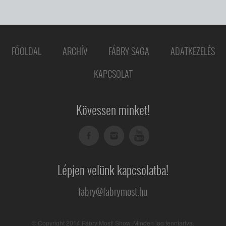
FŐOLDAL
ARCHÍV
FÁBRY SAGA
ADATKEZELÉS
KAPCSOLAT
Kövessen minket!
Lépjen velünk kapcsolatba!
fabry@fabrymost.hu
© Copyright 2014 Fábry Most! Show. Minden jog fenntartva.