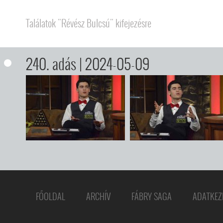
Találatok "Révész Bulcsú" kifejezésre
240. adás
| 2024-05-09
FŐOLDAL
ARCHÍV
FÁBRY SAGA
ADATKEZ