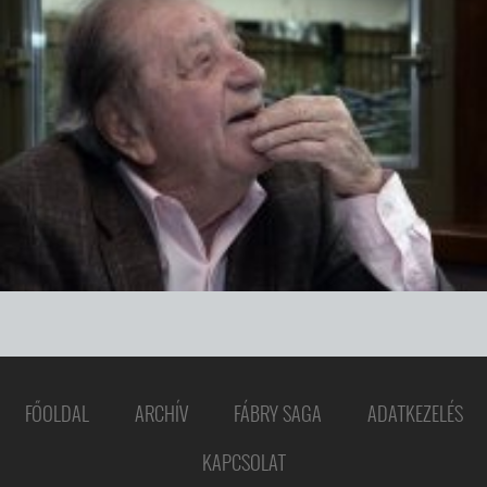
FŐOLDAL
ARCHÍV
FÁBRY SAGA
ADATKEZELÉS
KAPCSOLAT