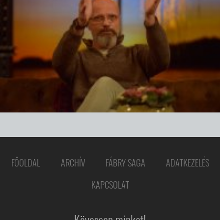
FŐOLDAL
ARCHÍV
FÁBRY SAGA
ADATKEZELÉS
KAPCSOLAT