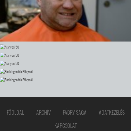
FŐOLDAL
ARCHÍV
FÁBRY SAGA
ADATKEZELÉS
KAPCSOLAT