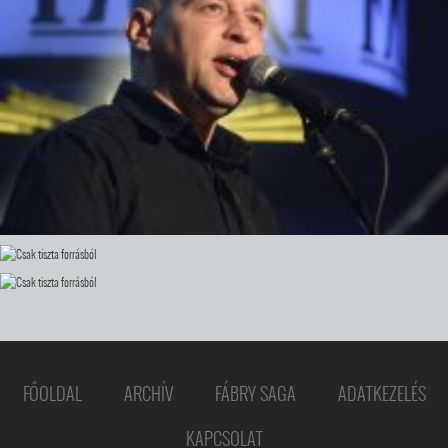
FŐOLDAL
ARCHÍV
FÁBRY SAGA
ADATKEZELÉS
KAPCSOLAT