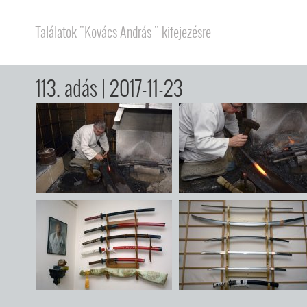
Találatok "Kovács András " kifejezésre
113. adás
| 2017-11-23