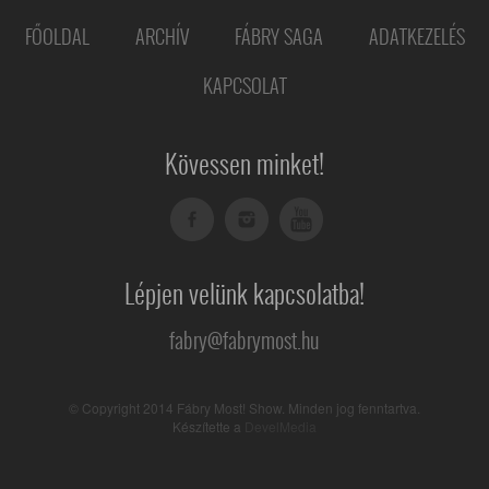
FŐOLDAL
ARCHÍV
FÁBRY SAGA
ADATKEZELÉS
KAPCSOLAT
Kövessen minket!
Lépjen velünk kapcsolatba!
fabry@fabrymost.hu
© Copyright 2014 Fábry Most! Show. Minden jog fenntartva.
Készítette a
DevelMedia