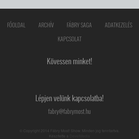
FŐOLDAL
ARCHÍV
FÁBRY SAGA
ADATKEZELÉS
KAPCSOLAT
Kövessen minket!
Lépjen velünk kapcsolatba!
fabry@fabrymost.hu
© Copyright 2014 Fábry Most! Show. Minden jog fenntartva.
Készítette a
DevelMedia