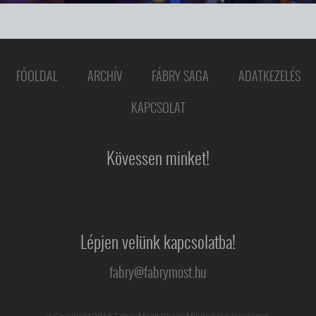
FŐOLDAL
ARCHÍV
FÁBRY SAGA
ADATKEZELÉS
KAPCSOLAT
Kövessen minket!
Lépjen velünk kapcsolatba!
fabry@fabrymost.hu
© Copyright 2014 Fábry Most! Show. Minden jog fenntartva.