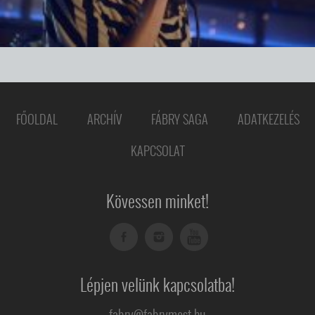
FŐOLDAL
ARCHÍV
FÁBRY SAGA
ADATKEZELÉS
KAPCSOLAT
Kövessen minket!
Lépjen velünk kapcsolatba!
fabry@fabrymost.hu