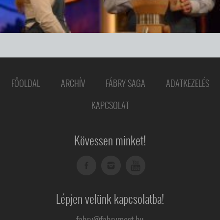
FŐOLDAL
ARCHÍV
FÁBRY SAGA
ADATKEZELÉS
KAPCSOLAT
Kövessen minket!
Lépjen velünk kapcsolatba!
fabry@fabrymost.hu