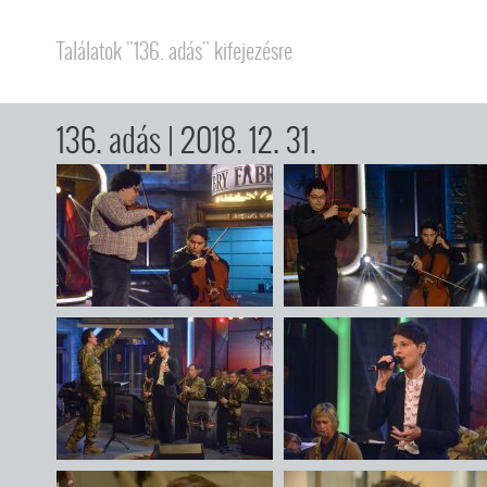
Találatok "136. adás" kifejezésre
136. adás
| 2018. 12. 31.