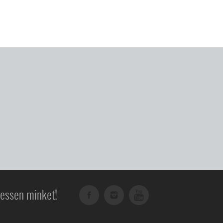
essen minket!