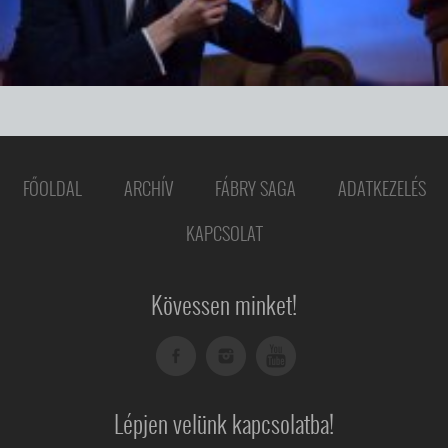
FŐOLDAL
ARCHÍV
FÁBRY SAGA
ADATKEZELÉS
KAPCSOLAT
Kövessen minket!
Lépjen velünk kapcsolatba!