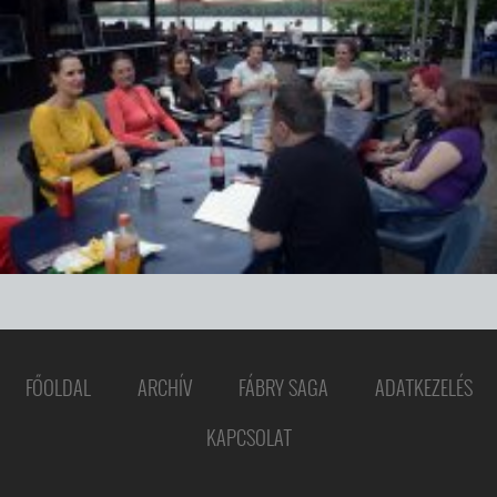
FŐOLDAL
ARCHÍV
FÁBRY SAGA
ADATKEZELÉS
KAPCSOLAT