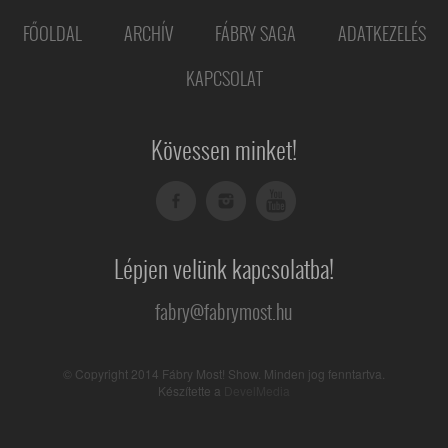
FŐOLDAL
ARCHÍV
FÁBRY SAGA
ADATKEZELÉS
KAPCSOLAT
Kövessen minket!
Lépjen velünk kapcsolatba!
fabry@fabrymost.hu
© Copyright 2014 Fábry Most! Show. Minden jog fenntartva.
Készítette a
DevelMedia