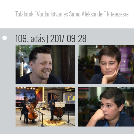
Találatok "Várdai István és Simic Aleksander" kifejezésre
109. adás
| 2017-09-28