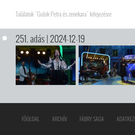
Találatok "Gubik Petra és zenekara" kifejezésre
251. adás
| 2024-12-19
FŐOLDAL
ARCHÍV
FÁBRY SAGA
ADATKEZ