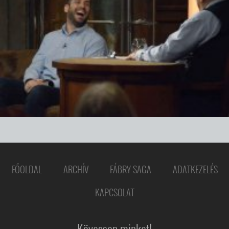
FŐOLDAL
ARCHÍV
FÁBRY SAGA
ADATKEZELÉS
KAPCSOLAT