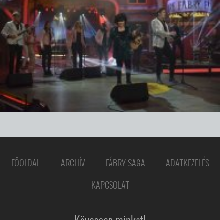
FŐOLDAL
ARCHÍV
FÁBRY SAGA
ADATKEZELÉS
KAPCSOLAT