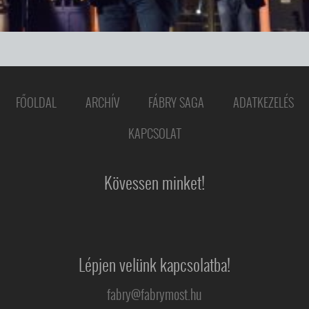
FŐOLDAL
ARCHÍV
FÁBRY SAGA
ADATKEZELÉS
KAPCSOLAT
Kövessen minket!
Lépjen velünk kapcsolatba!
fabry@fabrymost.hu