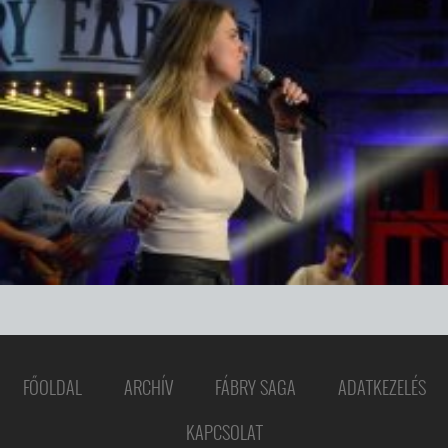
FŐOLDAL
ARCHÍV
FÁBRY SAGA
ADATKEZELÉS
KAPCSOLAT