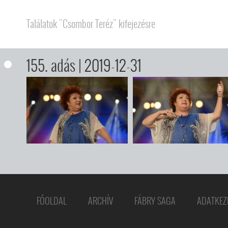
Találatok "Csombor Teréz" kifejezésre
155. adás
| 2019-12-31
FŐOLDAL
ARCHÍV
FÁBRY SAGA
ADATKEZ