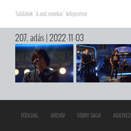
Találatok "iLand zenekar" kifejezésre
207. adás
| 2022-11-03
FŐOLDAL
ARCHÍV
FÁBRY SAGA
ADATKEZ