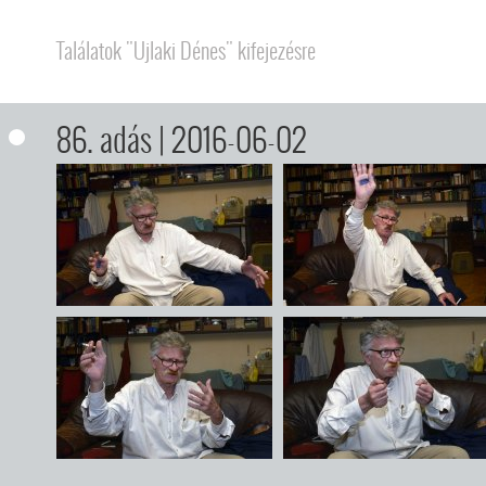
Találatok "Ujlaki Dénes" kifejezésre
86. adás
| 2016-06-02