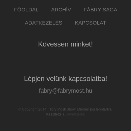
FŐOLDAL
ARCHÍV
FÁBRY SAGA
ADATKEZELÉS
KAPCSOLAT
Kövessen minket!
Lépjen velünk kapcsolatba!
fabry@fabrymost.hu
© Copyright 2014 Fábry Most! Show. Minden jog fenntartva.
Készítette a
DevelMedia