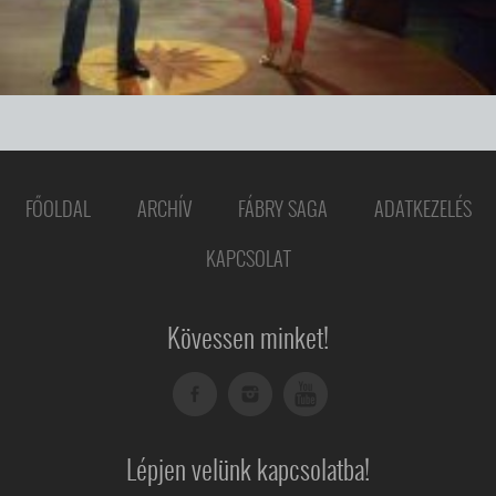
FŐOLDAL
ARCHÍV
FÁBRY SAGA
ADATKEZELÉS
KAPCSOLAT
Kövessen minket!
Lépjen velünk kapcsolatba!