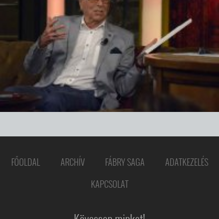
FŐOLDAL
ARCHÍV
FÁBRY SAGA
ADATKEZELÉS
KAPCSOLAT