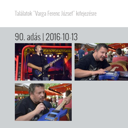
Találatok "Varga Ferenc József" kifejezésre
90. adás
| 2016-10-13