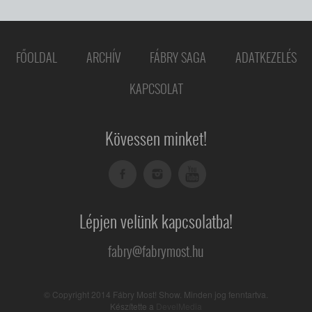
FŐOLDAL
ARCHÍV
FÁBRY SAGA
ADATKEZELÉS
KAPCSOLAT
Kövessen minket!
Lépjen velünk kapcsolatba!
fabry@fabrymost.hu
© Copyright 2014 Fábry Most! Show. Minden jog fenntartva.
Készítette a
DevelMedia