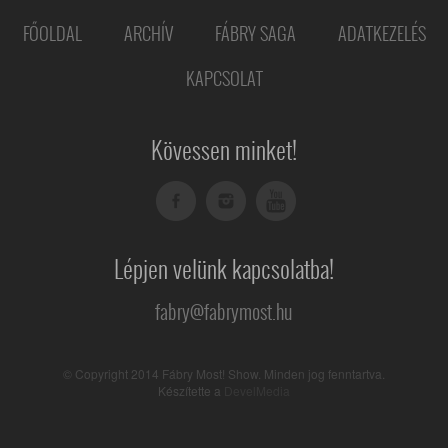
FŐOLDAL
ARCHÍV
FÁBRY SAGA
ADATKEZELÉS
KAPCSOLAT
Kövessen minket!
Lépjen velünk kapcsolatba!
fabry@fabrymost.hu
© Copyright 2014 Fábry Most! Show. Minden jog fenntartva.
Készítette a
DevelMedia